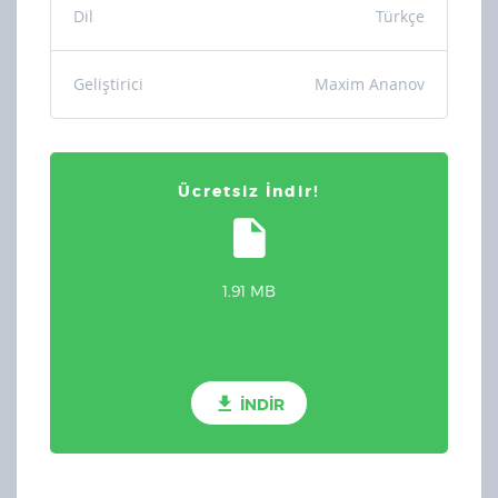
Dil
Türkçe
Geliştirici
Maxim Ananov
Ücretsiz İndir!
1.91 MB
İNDİR