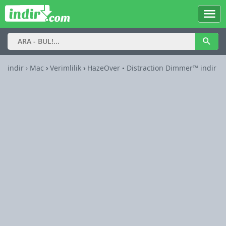
indir
› Mac
›
Verimlilik
›
HazeOver • Distraction Dimmer™ indir