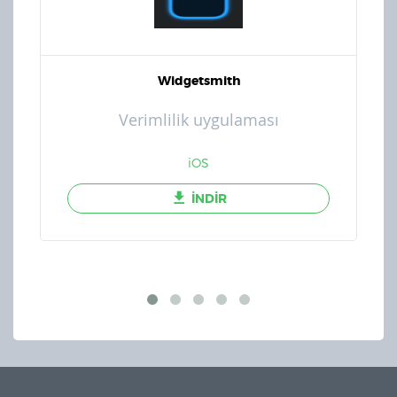
Widgetsmith
Verimlilik uygulaması
iOS
İNDİR